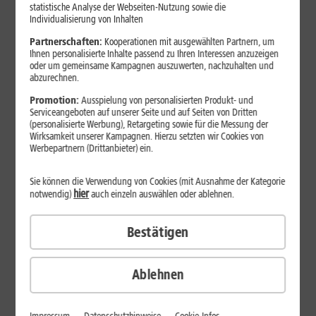
Jetzt unterbrechungsfrei ins sehr gute Netz wechseln.
statistische Analyse der Webseiten-Nutzung sowie die
Individualisierung von Inhalten
Ohne doppelte Kosten.*
Partnerschaften:
Kooperationen mit ausgewählten Partnern, um
Ihnen personalisierte Inhalte passend zu Ihren Interessen anzuzeigen
oder um gemeinsame Kampagnen auszuwerten, nachzuhalten und
abzurechnen.
Promotion:
Ausspielung von personalisierten Produkt- und
Serviceangeboten auf unserer Seite und auf Seiten von Dritten
(personalisierte Werbung), Retargeting sowie für die Messung der
Wirksamkeit unserer Kampagnen. Hierzu setzten wir Cookies von
Werbepartnern (Drittanbieter) ein.
Sie können die Verwendung von Cookies (mit Ausnahme der Kategorie
hier
notwendig)
auch einzeln auswählen oder ablehnen.
Bestätigen
29
,
99
€/Monat*
ab
dauerhaft
Ablehnen
Verfügbarkeit prüfen