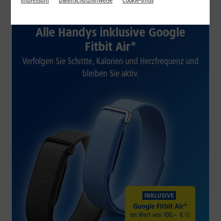
Impressum
Datenschutzhinweise
Cookie-Infos
1&1 SOMMER-SPECIAL
Alle Handys inklusive Google
Fitbit Air*
Verfolgen Sie Schritte, Kalorien und Herzfrequenz und
bleiben Sie aktiv.