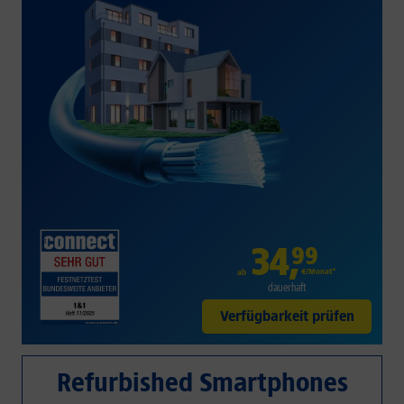
34
,
99
€/Monat*
ab
dauerhaft
Verfügbarkeit prüfen
Refurbished Smartphones