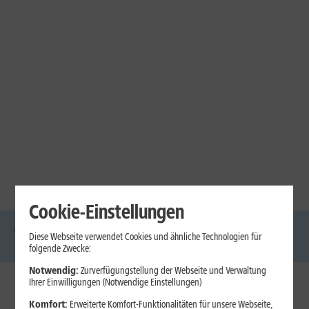
Cookie-Einstellungen
Diese Webseite verwendet Cookies und ähnliche Technologien für
DSL
Glasfaser
Internet
Handys
Mobilfunk-
Laptops
Tablets
folgende Zwecke:
Tarife
Notwendig:
Zurverfügungstellung der Webseite und Verwaltung
Ihrer Einwilligungen (Notwendige Einstellungen)
1&1 Internet
Komfort:
Erweiterte Komfort-Funktionalitäten für unsere Webseite,